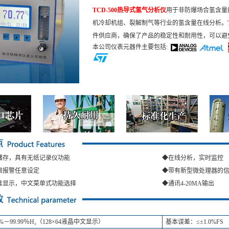
TCD-500热导式氢气分析仪
用于非防爆场合氢含量
机冷却机组、裂解制气等行业的氢含量在线分析。
件供应商，确保了产品的稳定性和耐用性，可以避
本公司仪表元器件主要包括:
储存，具有无纸记录仪功能
◆在线分析，实时监控
限报警任意设定
◆带有新型微处理器的
阵显示，中文菜单式功能选择
◆通讯4-20MA输出
－99.99％H₂（128×64液晶中文显示）
基本误差：≤±1.0%FS