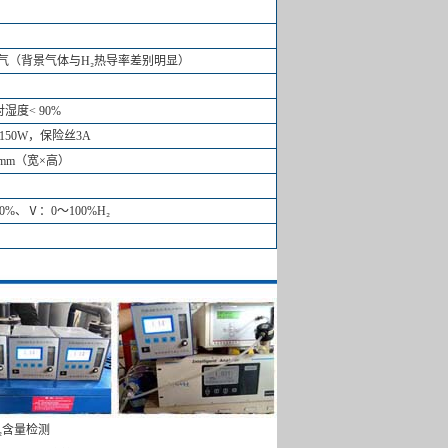
气（背景气体与H₂热导率差别明显）
湿度< 90%
150W，保险丝3A
8mm（宽×高）
%、Ⅴ：0～100%H₂
₂含量检测