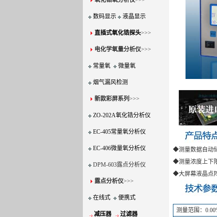
氧化锆氧分析仪
>>>
数码显示
液晶显示
直插式氧化锆探头
>>>
电化学氧量分析仪
>>>
常量氧
微量氧
烟气漏风检测
新款彩屏系列
>>>
ZO-202A氧化锆分析仪
EC-405常量氧分析仪
EC-406微量氧分析仪
◆测量数据自动
◆测量浓度上下
DPM-603露点分析仪
◆大屏幕液晶点
露点分析仪
>>>
在线式
便携式
测量范围：0.00%
减压器
过滤器