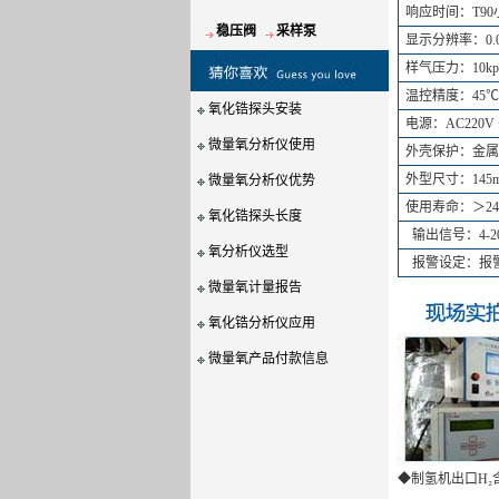
响应时间：T90
稳压阀
采样泵
显示分辨率：0.0
样气压力：10kpa
温控精度：45℃ ±
氧化锆探头安装
电源：AC220V + 
微量氧分析仪使用
外壳保护：金属
外型尺寸：145m
微量氧分析仪优势
使用寿命：＞2
氧化锆探头长度
输出信号：4-20
氧分析仪选型
报警设定：报警上或
微量氧计量报告
氧化锆分析仪应用
微量氧产品付款信息
◆制氢机出口H₂