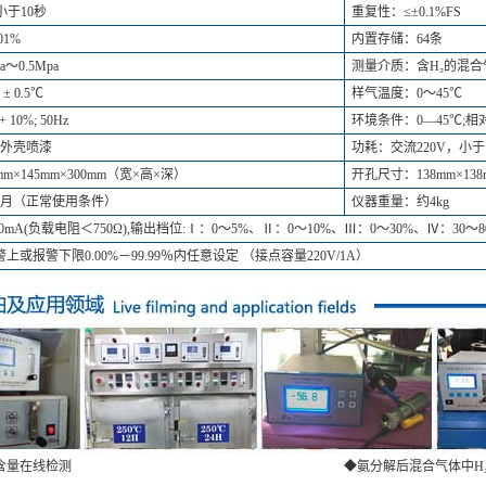
小于10秒
重复性：≤±0.1%FS
1%
内置存储：64条
～0.5Mpa
测量介质：含H₂的混合
 0.5℃
样气温度：0～45℃
10%; 50Hz
环境条件：0—45℃;相对
外壳喷漆
功耗：交流220V，小于
m×145mm×300mm（宽×高×深）
开孔尺寸：138mm×13
4月（正常使用条件）
仪器重量：约4kg
mA(负载电阻＜750Ω),输出档位:Ⅰ：0～5%、Ⅱ：0～10%、Ⅲ：0～30%、Ⅳ：30～80
报警下限0.00%－99.99％内任意设定 （接点容量220V/1A）
含量在线检测
◆氨分解后混合气体中H