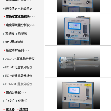
氧化锆氧分析仪
>>>
数码显示
液晶显示
直插式氧化锆探头
>>>
电化学氧量分析仪
>>>
常量氧
微量氧
烟气漏风检测
新款彩屏系列
>>>
ZO-202A氧化锆分析仪
EC-405常量氧分析仪
EC-406微量氧分析仪
DPM-603露点分析仪
露点分析仪
>>>
在线式
便携式
减压器
过滤器