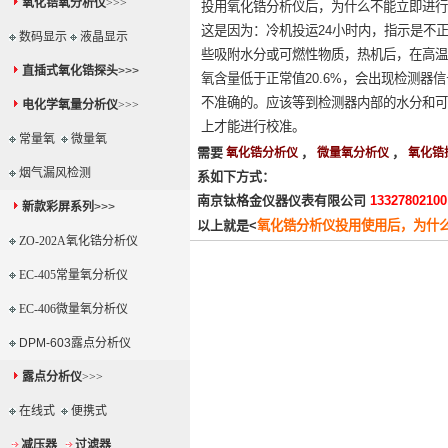
氧化锆氧分析仪
>>>
投用氧化锆分析仪后，为什么不能立即进行
这是因为：冷机投运24小时内，指示是不
数码显示
液晶显示
些吸附水分或可燃性物质，热机后，在高温
直插式氧化锆探头
>>>
氧含量低于正常值20.6%，会出现检测器
不准确的。应该等到检测器内部的水分和可
电化学氧量分析仪
>>>
上才能进行校准。
常量氧
微量氧
需要
，
，
氧化锆分析仪
微量氧分析仪
氧化锆
烟气漏风检测
系如下方式：
南京钛格金仪器仪表有限公司
1332780210
新款彩屏系列
>>>
以上就是<
氧化锆分析仪投用使用后，为什
ZO-202A氧化锆分析仪
EC-405常量氧分析仪
EC-406微量氧分析仪
DPM-603露点分析仪
露点分析仪
>>>
在线式
便携式
减压器
过滤器