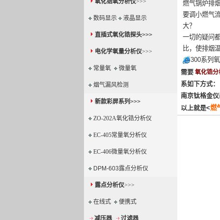
氧化锆氧分析仪
>>>
燃气锅炉排
要调小燃气
数码显示
液晶显示
大？
直插式氧化锆探头
>>>
一切的疑问
比，使排烟温
电化学氧量分析仪
>>>
300系列
常量氧
微量氧
需要
氧化锆分
系如下方式：
烟气漏风检测
南京钛格金仪
新款彩屏系列
>>>
以上就是<
燃
ZO-202A氧化锆分析仪
EC-405常量氧分析仪
EC-406微量氧分析仪
DPM-603露点分析仪
露点分析仪
>>>
在线式
便携式
减压器
过滤器