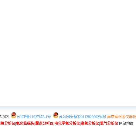
7-2021
苏ICP备11027678-1号
苏公网安备32011202000294号
南京钛格金仪器
量氧分析仪
|
氧化锆探头
|
露点分析仪
|
电化学氧分析仪
|
高氧分析仪
|
氢气分析仪
网站地图