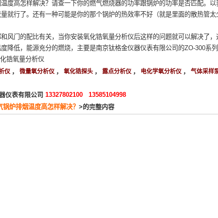
烟温度高怎样解决？请查一下你的燃气燃烧器的功率跟锅炉的功率是否匹配。以
流量就行了。还有一种可能是你的那个锅炉的热效率不好（就是里面的散热管太
都和风门的配比有关，当你安装氧化锆氧量分析仪后这样的问题就可以解决了，
度降低，能源充分的燃烧，主要是南京钛格金仪器仪表有限公司的ZO-300系列
氧化锆氧量分析仪
，
，
，
，
，
析仪
微量氧分析仪
氧化锆探头
露点分析仪
电化学氧分析仪
气体采样
器仪表有限公司
13327802100 13585104998
气锅炉排烟温度高怎样解决？
>的完整内容