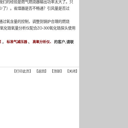
我们的经验是燃气燃烧器输出功率太大了。只
少了）。省煤器是否不畅通？引风量是否过
通过氧含量的控制，调整到锅炉合理的燃烧
氧化锆氧量分析仪配合ZO-300氧化锆探头使用
，
、
的客户,请联
泵
标准气减压器
高氧分析仪、
【
打印此页
】 【
返回
】 【
顶部
】 【
关闭
】