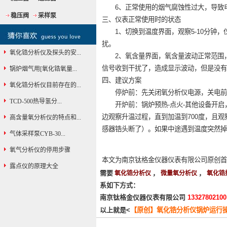
6、正常使用的烟气腐蚀性过大，导致
稳压阀
采样泵
三、仪表正常使用时的状态
1、切换到温度界面，观察5-10分钟，仪表
扰。
氧化锆分析仪及探头的安...
2、氧含量界面，氧含量波动正常范围，
信号收到干扰了，造成显示波动，但是没有
锅炉烟气用[氧化锆氧量...
四、建议方案
氧化锆分析仪目前存在的...
停炉前：先关闭氧分析仪电源，关电前看
TCD-500热导氢分...
开炉前：锅炉预热-点火-其他设备开启
边观察升温过程，直到加温到700度，且观察5
高含量氧分析仪的特点和...
感器锆头断了）。如果中途遇到温度突然掉
气体采样泵CYB-30...
氧气分析仪的停用步骤
本文为南京钛格金仪器仪表有限公司原创首发，转载
露点仪的原理大全
需要
，
，
氧化锆分析仪
微量氧分析仪
氧化锆
系如下方式：
南京钛格金仪器仪表有限公司
1332780210
以上就是<
【原创】氧化锆分析仪锅炉运行