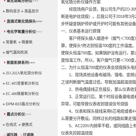
氧化锆氧分析仪
>>>
氧化锆分析仪操作方案
经现场用户反馈，我公司生产的ZO-30
数码显示
液晶显示
断是电炉丝烧毁）。后我公司于2018年3
直插式氧化锆探头
>>>
步怀疑是锅炉停炉或开炉时可能有其他设备
一、仪表基本运行原理
电化学氧量分析仪
>>>
客户将探头插入烟道中（烟气＜700度
常量氧
微量氧
算，使探头*终达到恒温700度的工作温度
烟气漏风检测
使探头恒温700度。如果锅炉没有运行，那么
度恒温工作。所以，客户烟气只要＜700
新款彩屏系列
>>>
二、为什么恒温700度的仪表会烧毁探头
ZO-202A氧化锆分析仪
1、现场其他设备有磁场、强电、变频设
之误判断烟气温度过低，导致加温超温烧毁
EC-405常量氧分析仪
2、热电偶接线正负接反，那么仪表收到的
EC-406微量氧分析仪
3、正常运行后，某个时段设备漏电或者
异常，可能导致仪表收到错误信号烧毁
DPM-603露点分析仪
4、仪表和探头接线采用6芯电缆或者4+
露点分析仪
>>>
么需要分开敷设。同样过长的线路如果走强
在线式
便携式
5、AC220V内频率不稳，或同线路上
仪表失控超温烧毁
减压器
过滤器