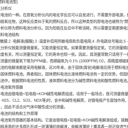
燃料电池型)
氧分析仪
原电池的一种。在原氧分析仪内的电化学反应可以自发进行，不需要外部电源，
阳极氧化物，这种反应类似于氧的燃料反应，所以这种类型的原电池也被称为“燃
分析仪称为燃料电池分析仪。因为阳极在反应中不断消耗，所以需要定期更换电
燃料电池结构
扩散膜;2 -电解液(醋酸);3 -温度补偿用热敏电阻和负载电阻;4 -外电路信号输出;5 
氧分析仪既能测量微量氧，又能测量恒定氧。如果需要测量恒定氧，它的测量精
浓度有关，所以测量恒定氧，它的寿命也短一些。因此，其测量常数只适用于一
量的微量氧下限为PPM级，而顺磁氧为:0.1% (1000PPM) O2，高精度顺磁氧只能
池的电解液都是采用电解液，近20年来，由于固体(膏状)电解液应用于燃料
为固体燃料电池。两者相比，固体燃料电池比液体燃料电池有一定的优势，但固
电池中，根据燃料电池的性质，液体燃料电池分为碱性燃料电池和酸性燃料电池
料电池氧传感器
电池由银电极+铅电极+KOH碱性电解质组成，适用于一般场合，既可测量微
2、H2S、CL2、SO2、NOX等)时，会中和碱性电解质，对银电极产生腐蚀
象，因此不适合对气体中酸性成分的测量。
料电池的结构和工作原理
电池氧传感器的基本结构。它是由银电极+铅电极+KOH碱性电解液组成，接
极表面的许多圆孔形成一层薄薄的电解液，电解液薄层上覆盖着一层可穿透气体的