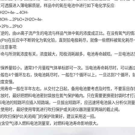
过可透膜进入薄电解质层，样品中的氧在电池中进行如下电化学反应:
H2O+4e-→4OH-
OH-→2PbO+2H2O+4e-
2Pb→2PbO
可逆的，由oh离子流产生的电流与样品气体中氧的浓度成正比。在没有氧气的
(Pb)在反应中不断转化为氧化铅，直到铅电极耗尽，就像一些燃料被氧化耗尽
注意事项:
寿命与所测氧浓度有关，浓度越大，阳极消耗越多，电池寿命越短。一旦电池达
常保养量较小，通常3个月量程气体单标即可一次。当电池寿命耗尽时，可以通
一般在4个循环左右，快电池耗尽时，一般在7个循环以上，一旦达到7个循环，
速度变慢。
使用寿命一般在半年左右，从交付之日起，备用电池要考虑及时性，不要盲目存
存放时，最好把燃料电池密封袋放在氮气保护箱内。只在需要更换密封袋时才打
燃料电池的短路环应插入短路端，一旦拔出短路环，应迅速将电池装入分析仪测
止使用时，最好使用零氮进行吹扫保护或关闭仪器测量室两端的截止阀。
氮的吹扫保护比关闭阀门的保护效果好，建议采用这一招。
量(含空气)渗入燃料电池测量室，对燃料电池寿命影响很大。