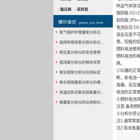
样品气体穿
稳压阀
采样泵
银阴极:O2+2
铅阳极:2Pb+4
电池反应:O2+
氮气保护炉微量氧分析仪...
该反应是不
零。阳极的铅
选择和使用氧化锆分析仪...
燃料电池使用
硫化氢分析仪的安全使用
燃料电池的
氢纯度分析仪的相关优势
换。
②仪器的正
氧化锆氧分析仪在线标定
断，新电池
氧化锆微量氧分析仪的维...
准确，反应
电池的正常
恒温加热式氧化锆氧量分...
④燃料电池
微量氧分析仪的应用和分...
注意:备用
⑤分析仪停
注1:通常零
注2:高含氧