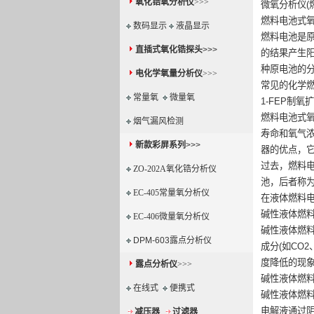
氧化锆氧分析仪
>>>
微氧分析仪(
燃料电池式
数码显示
液晶显示
燃料电池是
直插式氧化锆探头
>>>
的结果产生
种原电池的
电化学氧量分析仪
>>>
常见的化学
常量氧
微量氧
1-FEP制氧
燃料电池式
烟气漏风检测
寿命和氧气
新款彩屏系列
>>>
器的优点，它测
过去，燃料电
ZO-202A氧化锆分析仪
池，后者称
EC-405常量氧分析仪
在液体燃料
碱性液体燃
EC-406微量氧分析仪
碱性液体燃料
DPM-603露点分析仪
成分(如CO
度降低的现
露点分析仪
>>>
碱性液体燃
在线式
便携式
碱性液体燃料
电解液通过阴
减压器
过滤器