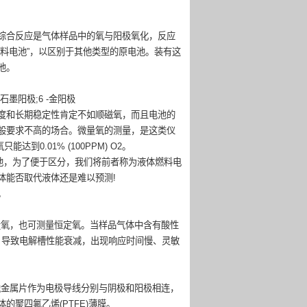
综合反应是气体样品中的氧与阳极氧化，反应
料电池”，以区别于其他类型的原电池。装有这
池。
-石墨阳极;6 -金阳极
度和长期稳定性肯定不如顺磁氧，而且电池的
般要求不高的场合。微量氧的测量，是这类仪
达到0.01% (100PPM) O2。
电池，为了便于区分，我们将前者称为液体燃料电
体能否取代液体还是难以预测!
。
量氧，也可测量恒定氧。当样品气体中含有酸性
作用，导致电解槽性能衰减，出现响应时间慢、灵敏
触金属片作为电极导线分别与阴极和阳极相连，
聚四氟乙烯(PTFE)薄膜。