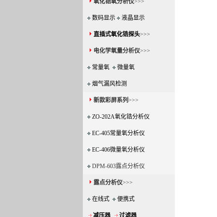
氧化锆氧分析仪
>>>
数码显示
液晶显示
直插式氧化锆探头
>>>
电化学氧量分析仪
>>>
常量氧
微量氧
烟气漏风检测
新款彩屏系列
>>>
ZO-202A氧化锆分析仪
EC-405常量氧分析仪
EC-406微量氧分析仪
DPM-603露点分析仪
露点分析仪
>>>
在线式
便携式
减压器
过滤器