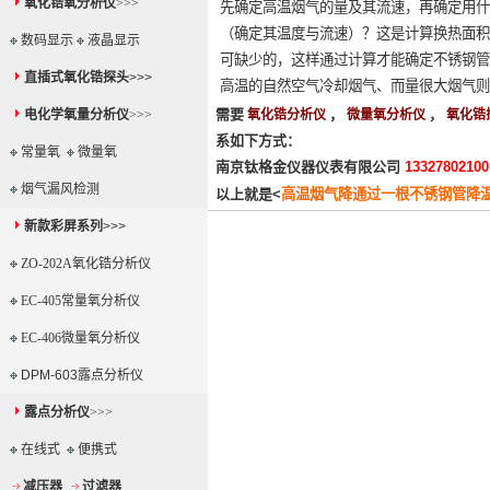
氧化锆氧分析仪
>>>
先确定高温烟气的量及其流速，再确定用什
（确定其温度与流速）？这是计算换热面积
数码显示
液晶显示
可缺少的，这样通过计算才能确定不锈钢管
直插式氧化锆探头
>>>
高温的自然空气冷却烟气、而量很大烟气则
需要
，
，
电化学氧量分析仪
>>>
氧化锆分析仪
微量氧分析仪
氧化锆
系如下方式：
常量氧
微量氧
南京钛格金仪器仪表有限公司
1332780210
烟气漏风检测
以上就是<
高温烟气降通过一根不锈钢管降
新款彩屏系列
>>>
ZO-202A氧化锆分析仪
EC-405常量氧分析仪
EC-406微量氧分析仪
DPM-603露点分析仪
露点分析仪
>>>
在线式
便携式
减压器
过滤器