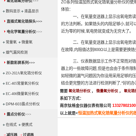
氧化锆氧分析仪
>>>
ZO系列恒温加热式氧化锆氧量分析仪的使
体验：
数码显示
液晶显示
一、在氧量变送器上显示出氧电势读数过
直插式氧化锆探头
>>>
的方法判断。如果锆头的内阻足够小,就可
近为零的时候,氧电势就变成为无穷大了。
电化学氧量分析仪
>>>
常量氧
微量氧
二、在氧量变送器上显示出氧电势读数过
在故障,内阻值达到800Ω以上是需要更换
烟气漏风检测
三、仪表数据显示工作不正常而对锆头进
新款彩屏系列
>>>
器上的一些故障问题,但是也会由于条件限
ZO-202A氧化锆分析仪
如轻微的漏气问题因为你没用采用足够的压
结合更完整的方法进行检测判断了,*好的
EC-405常量氧分析仪
需要
，
，
氧化锆分析仪
微量氧分析仪
氧化锆
EC-406微量氧分析仪
系如下方式：
DPM-603露点分析仪
南京钛格金仪器仪表有限公司
1332780210
以上就是<
恒温加热式氧化锆氧量分析仪的
露点分析仪
>>>
在线式
便携式
减压器
过滤器